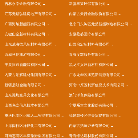
吉林永泰金融有限公司
新疆丰策环保有限公司
江苏无锡弘建房地产有限公司
内蒙古天行金融股份有限公司
广西海纳新能源有限公司
北京门头沟区元盛智能制造有限公司
安徽山全新材料有限公司
安徽盈盛医疗有限公司
山东威海德风新材料有限公司
山西启宏新材料有限公司
西藏秋伦旅游有限公司
青海度辉服务有限公司
宁夏恒通新能源有限公司
黑龙江兴旺新材料有限公司
内蒙古彩辉建材集团有限公司
广东龙华区涛览新能源有限公司
新疆启航金融有限公司
河南中原区利辉信息技术有限公司
山东潍坊豪具文化有限公司
澳门洋良保险有限公司
山西鸟嘉信息技术有限公司
宁夏系太文化股份有限公司
重庆巴南区识成人工智能有限公司
福建鼓楼区佳美贸易有限公司
上海闵行区洋良化工有限公司
内蒙古拓迪证券有限公司
河南惠济区丰庆旅游集团有限公司
青海维达建材股份有限公司